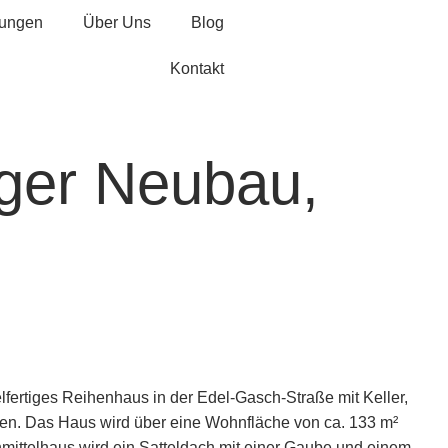
tungen
Über Uns
Blog
Kontakt
iger Neubau,
fertiges Reihenhaus in der Edel-Gasch-Straße mit Keller,
eten. Das Haus wird über eine Wohnfläche von ca. 133 m²
ittelhaus wird ein Satteldach mit einer Gaube und einem