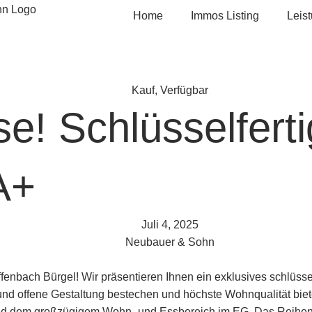
Home
Immos Listing
Leis
Kauf
,
Verfügbar
e! Schlüsselfert
A+
Juli 4, 2025
Neubauer & Sohn
nbach Bürgel! Wir präsentieren Ihnen ein exklusives schlüssel
e und offene Gestaltung bestechen und höchste Wohnqualität bi
 und dem großzügigem Wohn- und Essbereich im EG. Das Reihenm